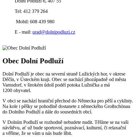
Dolní Podluží 6, 407 55
Tel: 412 379 264
Mobil: 608 439 980
E - mail:
urad@dolnipodluzi.cz
Obec Dolní Podluží
Dolní Podluží je obec na severní straně Lužických hor, v okrese
Děčín, v Ústeckém kraji. Obec se nachází jihozápadně od města
Varnsdorf, v širokém údolí podél potoka Lužnička a má
1200 obyvatel.
V obci se nachází hraniční přechod do Německa pro pěší a cyklisty.
Na kole i pěšky se pohodlně dostanete z německého Großschönau
do Dolního Podluží a dále do sousedních obcí.
V Dolním Podluží se rozhodně nebudete nudit. Těšíme se na vaši
návštěvu, ať už bude sportovní, poznávací, kulturní, či relaxační
a věříme, že se vám u nás bude líbit.