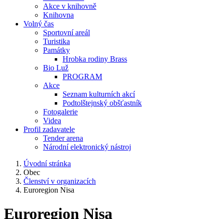
Akce v knihovně
Knihovna
Volný čas
Sportovní areál
Turistika
Památky
Hrobka rodiny Brass
Bio Luž
PROGRAM
Akce
Seznam kulturních akcí
Podtolštejnský obšťastník
Fotogalerie
Videa
Profil zadavatele
Tender arena
Národní elektronický nástroj
Úvodní stránka
Obec
Členství v organizacích
Euroregion Nisa
Euroregion Nisa