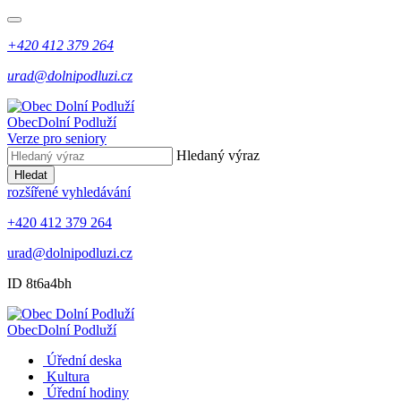
+420 412 379 264
urad@dolnipodluzi.cz
Obec
Dolní Podluží
Verze pro seniory
Hledaný výraz
Hledat
rozšířené vyhledávání
+420 412 379 264
urad@dolnipodluzi.cz
ID 8t6a4bh
Obec
Dolní Podluží
Úřední deska
Kultura
Úřední hodiny