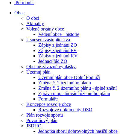
Permoník
Obec
O obci
Aktuality
Volené orgány obce
Vedení obce - historie
Usnesení zastupitelstva
Zápisy z jednání ZO
Zápisy z jednání FV
Zápisy z jednání KV
Jednací řád ZO
Obecně závazné vyhlášky
Územní plán
Územní plán obce Dolní Podluží
Změna č. 2 územního plánu
Změna č. 2 územního plánu - úplné znění
Zpráva o uplatňování územního plánu
Formuláře
Koncepce rozvoje obce
Rozvojové dokumenty DSO
Plán rozvoje sportu
Povodňový plán
JSDHO
Jednotka sboru dobrovolných hasičů obce