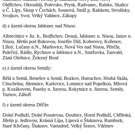
Oldřichov, Okrouhlá, Polevsko, Prysk, Radvanec, Ralsko, Skalice
u Č. Lípy, Sloup v Čechách, Sosnová, Stráž p. Ralskem, Stvolínky,
Svojkov, Svor, Velký Valtinov, Zákupy
d) z území okresu Jablonec nad Nisou:
Albrechtice v Jiz. h., Bedřichov, Desná, Jablonec n. Nisou, Janov n.
Nisou, Jiřetín pod Bukovou, Josefův Důl, Koberovy, Kořenov,
Líšný, Lučany n.N., Maršovice, Nová Ves nad Nisou, Pěnčín,
Pulečný, Rádlo, Rychnov u Jablonce n.N., Smržovka, Tanvald,
Zlatá Olešnice, Železný Brod
e) z území okresu Semily:
Bělá u Semil, Benešov u Semil, Bozkov, Harrachov, Hrubá Skála,
Chuchelna, Jilemnice, Karlovice, Lomnice nad Popelkou, Mírová
p. Kozákovem, Paseky n. Jizerou, Rokytnice n. Jizerou, Semily,
Turnov, Záhoří
f) z území okresu Děčín:
Dolní Podluží, Dolní Poustevna, Doubice, Horní Podluží, Chřibská,
Jiřetín p. Jedlovou, Krásná Lípa, Lipová u Šluknova, Rumburk,
Staré Křečany, Šluknov, Varnsdorf, Velký Šenov, Vilémov