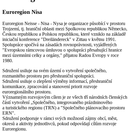
Euroregion Nisa
Euroregion Neisse - Nisa - Nysa je organizace působící v prostoru
Trojzemí, tj. hraniční oblasti mezi Spolkovou republikou Německo,
Českou republikou a Polskou republikou, které vzniklo na základě
iniciační konference "Dreiländereck" v Zittau v květnu 1991.
Spolupráce spočívá na zásadách rovnoprávnosti, vyjádřených
"Evropskou rámcovou úmluvou o spolupráci přesahující hranice
mezi územními celky a orgány," přijatou Radou Evropy v roce
1980.
Sdružení usiluje na svém území o vytvoření společného,
rozmanitého prostoru pro přeshraniční spolupráci.
Sdružení usiluje o zlepšení výměny informací, přeshraniční
komunikace, zpracování a stanovení priorit rozvoje
euroregionálního prostoru.
Významným rozvojovým cílem je ze všech tří národních členských
částí vytvoření „Společného, integrovaného prázdninového
a turistického regionu (TRN) a "Společného plánovacího prostoru
ERN".
Sdružení podporuje v rámci svých možností zájmy obcí, měst,
okresů a aktivity jednotlivců, pokud odpovídají cílům rozvoje
Euroregionu.