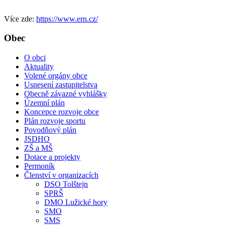
Více zde:
https://www.ern.cz/
Obec
O obci
Aktuality
Volené orgány obce
Usnesení zastupitelstva
Obecně závazné vyhlášky
Územní plán
Koncepce rozvoje obce
Plán rozvoje sportu
Povodňový plán
JSDHO
ZŠ a MŠ
Dotace a projekty
Permoník
Členství v organizacích
DSO Tolštejn
SPRŠ
DMO Lužické hory
SMO
SMS