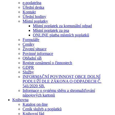
e-podatelna
Úřední deska
Kontakt
Úřední hodiny
Místní poplatky
Místní poplatek za komunální odpad
Místní poplatek za psa
ONLINE platba místních poplatků
Formuláře
Ceníky
Životní situace
Povinné informace
Obřadní síň
Registr oznámení o činnostech
GDPR
Služby
INFORMAČNÍ POVINNOST OBCE DOLNÍ
PODLUŽÍ DLE ZÁKONA O ODPADECH Č.
541⁄2020 SB.
Informace o systému sběru a shromažďování
nápojových kartonů
Knihovna
Katalog on-line
Ceník služeb a poplatků
Knihovní řád