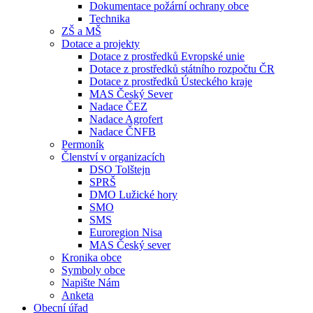
Dokumentace požární ochrany obce
Technika
ZŠ a MŠ
Dotace a projekty
Dotace z prostředků Evropské unie
Dotace z prostředků státního rozpočtu ČR
Dotace z prostředků Ústeckého kraje
MAS Český Sever
Nadace ČEZ
Nadace Agrofert
Nadace ČNFB
Permoník
Členství v organizacích
DSO Tolštejn
SPRŠ
DMO Lužické hory
SMO
SMS
Euroregion Nisa
MAS Český sever
Kronika obce
Symboly obce
Napište Nám
Anketa
Obecní úřad