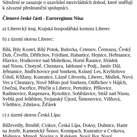
Sdružení se zasazuje o uzavírání mezivládních dohod, které směřují
k závazné přeshraniční spolupráci.
Členové české části - Euroregionu Nisa
:
a) Liberecký kraj, Krajská hospodářská komora Liberec
b) z území okresu Liberec:
Bílá, Bily Kostel, Bílý Potok, Bulovka, Cetenov, Černousy, Český
Dub, Čtveřín, Dětřichov, Frýdlant, Habartice, Hejnice, Heřmanice,
Hlavice, Hodkovice nad Mohelkou, Horní Řasnice, Hrádek
nad Nisou, Chotyně, Chrastava, Jablonné v Podj., Janův Důl,
Jeřmanice, Jindřichovice pod Smrkem, Krásný Les, Kryštofovo
Údolí, Křižany, Kunratice, Lázně Libverda, Liberec, Mníšek, Nová
Ves u Chrastavy, Nové Město pod Smrkem, Oldřichov v Hájích,
Osečná, Paceřice, Pěnčín u Liberce, Pertoltice, Příšovice,
Radimovice, Raspenava, Rynoltice, Soběslavice, Stráž nad Nisou,
Světlá pod Ještědem, Svijanský Újezd, Šimonovice, Višňová,
Všelibice, Zdislava, Žďárek
c) z území okresu Česká Lípa:
Blíževedly, Brniště, Cvikov, Česká Lípa, Doksy, Dubnice, Hamr
na Jezeře, Kamenický Šenov, Krompach, Kunratice u Cvikova,
Mařenice, Mimoň, Noviny p. Ralskem, Nový Bor, Nový