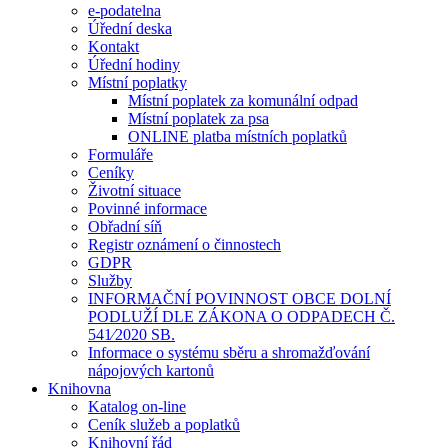
e-podatelna
Úřední deska
Kontakt
Úřední hodiny
Místní poplatky
Místní poplatek za komunální odpad
Místní poplatek za psa
ONLINE platba místních poplatků
Formuláře
Ceníky
Životní situace
Povinné informace
Obřadní síň
Registr oznámení o činnostech
GDPR
Služby
INFORMAČNÍ POVINNOST OBCE DOLNÍ
PODLUŽÍ DLE ZÁKONA O ODPADECH Č.
541⁄2020 SB.
Informace o systému sběru a shromažďování
nápojových kartonů
Knihovna
Katalog on-line
Ceník služeb a poplatků
Knihovní řád