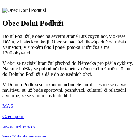
Obec Dolní Podluží
Dolní Podluží je obec na severní straně Lužických hor, v okrese
Děčín, v Ústeckém kraji. Obec se nachází jihozápadně od města
Varnsdorf, v širokém údolí podél potoka Lužnička a má
1200 obyvatel.
V obci se nachází hraniční přechod do Německa pro pěší a cyklisty.
Na kole i pěšky se pohodlně dostanete z německého Großschönau
do Dolního Podluží a dále do sousedních obcí.
V Dolním Podluží se rozhodně nebudete nudit. Těšíme se na vaši
návštěvu, ať už bude sportovní, poznávací, kulturní, či relaxační
a věříme, že se vám u nás bude líbit.
MAS
Czechpoint
www.luzihory.cz