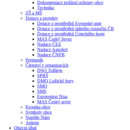
Dokumentace požární ochrany obce
Technika
ZŠ a MŠ
Dotace a projekty
Dotace z prostředků Evropské unie
Dotace z prostředků státního rozpočtu ČR
Dotace z prostředků Ústeckého kraje
MAS Český Sever
Nadace ČEZ
Nadace Agrofert
Nadace ČNFB
Permoník
Členství v organizacích
DSO Tolštejn
SPRŠ
DMO Lužické hory
SMO
SMS
Euroregion Nisa
MAS Český sever
Kronika obce
Symboly obce
Napište Nám
Anketa
Obecní úřad