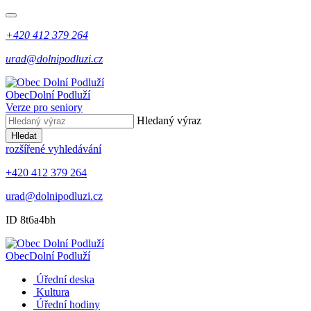
+420 412 379 264
urad@dolnipodluzi.cz
Obec
Dolní Podluží
Verze pro seniory
Hledaný výraz
Hledat
rozšířené vyhledávání
+420 412 379 264
urad@dolnipodluzi.cz
ID 8t6a4bh
Obec
Dolní Podluží
Úřední deska
Kultura
Úřední hodiny