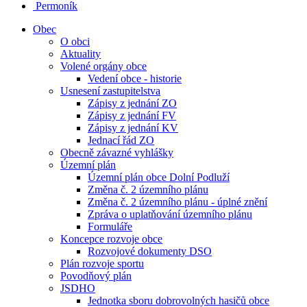
Permoník
Obec
O obci
Aktuality
Volené orgány obce
Vedení obce - historie
Usnesení zastupitelstva
Zápisy z jednání ZO
Zápisy z jednání FV
Zápisy z jednání KV
Jednací řád ZO
Obecně závazné vyhlášky
Územní plán
Územní plán obce Dolní Podluží
Změna č. 2 územního plánu
Změna č. 2 územního plánu - úplné znění
Zpráva o uplatňování územního plánu
Formuláře
Koncepce rozvoje obce
Rozvojové dokumenty DSO
Plán rozvoje sportu
Povodňový plán
JSDHO
Jednotka sboru dobrovolných hasičů obce