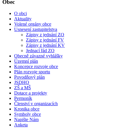
Obec
O obci
Aktuality
Volené orgány obce
Usnesení zastupitelstva
Zápisy z jednání ZO
Zápisy z jednání FV
Zápisy z jednání KV
Jednací řád ZO
Obecně závazné vyhlášky
Územní plán
Koncepce rozvoje obce
Plán rozvoje sportu
Povodňový plán
JSDHO
ZŠ a MŠ
Dotace a projekty
Permoník
Členství v organizacích
Kronika obce
Symboly obce
Napište Nám
Anketa