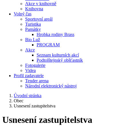
Akce v knihovně
Knihovna
Volný čas
Sportovní areál
Turistika
Památky
Hrobka rodiny Brass
Bio Luž
PROGRAM
Akce
Seznam kulturních akcí
Podtolštejnský obšťastník
Fotogalerie
Videa
Profil zadavatele
Tender arena
Národní elektronický nástroj
Úvodní stránka
Obec
Usnesení zastupitelstva
Usnesení zastupitelstva